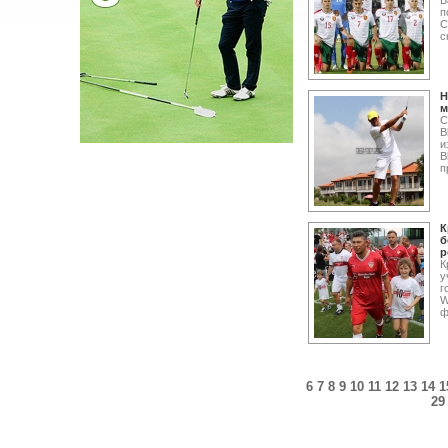
Б
п
С
с
Н
м
С
B
и
B
п
К
б
р
К
у
г
W
ф
6
7
8
9
10
11
12
13
14
1
29