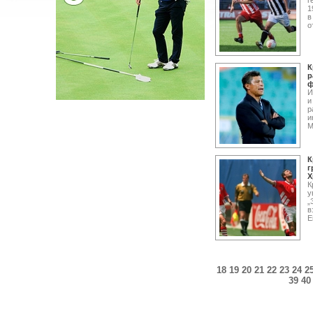
г
1
в
о
К
р
ф
И
и
р
и
М
К
г
Х
К
у
„
в
Е
18
19
20
21
22
23
24
2
39
40