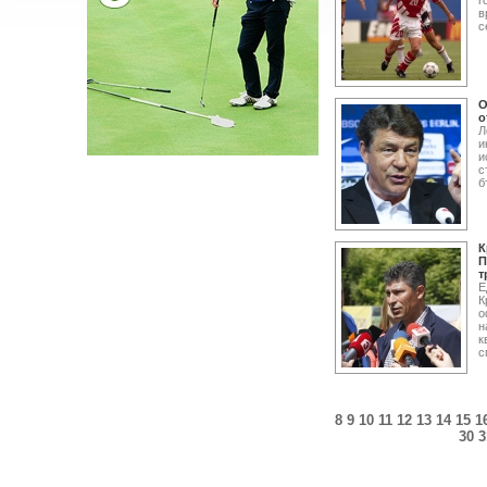
г
в
с
О
о
Л
и
и
с
б
К
П
т
Е
К
о
н
к
с
8
9
10
11
12
13
14
15
1
30
3