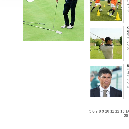
у
Щ
н
К
К
т
Л
г
о
п
Б
Б
н
И
в
н
п
д
5
6
7
8
9
10
11
12
13
1
28