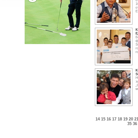
б
1
о
Е
К
Е
Б
ф
S
г
г
К
S
Н
з
„
м
14
15
16
17
18
19
20
2
35
36