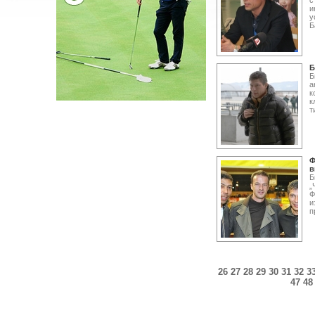
с
и
у
Б
Б
Б
а
к
к
т
Ф
в
Б
„
Ф
и
п
26
27
28
29
30
31
32
3
47
48