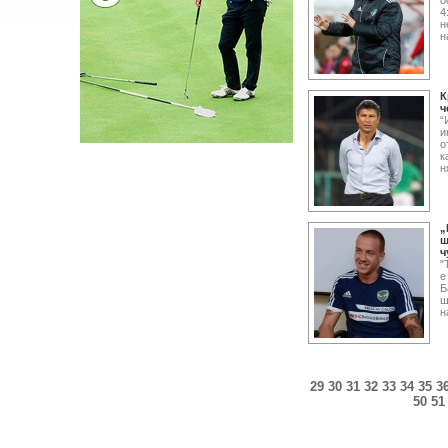
о
4
н
н
К
ч
“
и
о
к
н
„
ш
ч
"
е
Б
ш
н
29
30
31
32
33
34
35
3
50
51