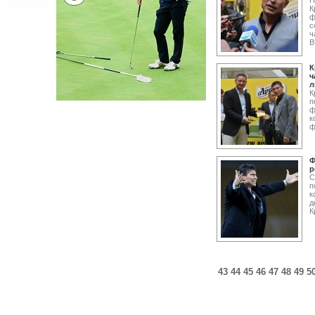
П
К
ф
с
ч
В
К
ч
л
К
п
ф
к
ф
Ф
р
С
п
к
д
К
43
44
45
46
47
48
49
5