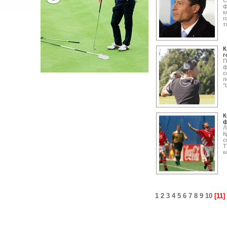
С
ф
к
г
т
К
г
П
ф
с
п
“
К
ф
Л
К
с
Т
к
1
2
3
4
5
6
7
8
9
10
[11]