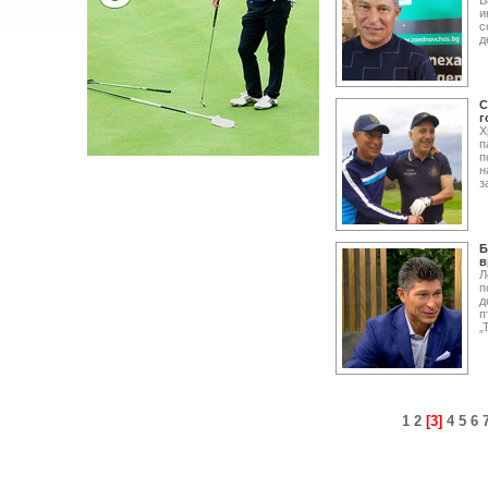
Б
и
с
д
С
г
Х
п
п
н
з
Б
в
Л
п
д
п
„
1
2
[3]
4
5
6