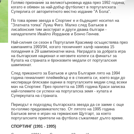
Голямо признание за великотърновеца идва през 1992 година,
когато е обявен за най-добър футболист в португалската
Суперлига от авторитетното местно издание "А Бола".
По това време звезда в Спортинг е и бъдещият носител на
"Златната топка" Луиш Фиго. Малко след Балъков в
лисабонския тим акостират и други двама българи -
нападателите Ивайло Йорданов и Бончо Генчев.
Най-силния си сезон в Португалия Красимир осъществява през
кампанията 1993/94, когато техничният халф нанизва 15
попадения в 29 шампионатни мача. Наградата за добрата игра
на българския национал и неговите колеги са финалът за
Купата на страната и бронзовите медали от португалския
шампионат.
След приказното за Балъков и цяла България лято на 1994
година гениалният плеймейкър е в стихията си, което води до
неспиращи бляскави оценки в португалските медии след всеки
мач на Спортинг. През пролетта на 1995 година Краси записва
най-големите си успехи на португалска земя - купата и
Суперкупата на страната.
Периодът е подходящ българската звезда да се заеме с още
по-голямо предизвикателство. От лятото на 1995 година
Балъков вече е играч на германския Щутгарт, за което
португалските приятели на футбола съжаляват дълго време.
СПОРТИНГ (1991 - 1995)