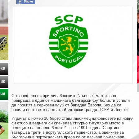
клипове
посланик
С трансфера си при лисабонските "лъвове" Балъков се
Галерия
превръща в един от малцината български футболисти успели
да пробият в сериозен клуб от Западна Европа, без да са
носили цветовете на двата български гранда ЦСКА и Левски.
Играчът с номер 10 бързо става любимец на феновете на новия
си отбор и веднага си спечелва сигурно титулярно място в
редиците на "зелено-белите". През 1991 година Спортинг
завършва трети в португалското първенство, а оценките за
българина в португалската преса са от ласкави по-ласкави.