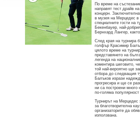
По време на състезани
направят тест драйв на
концерн. Заключителна
в музея на Мерцедес в
специалните гости на 
Бекенбауер, най-добри
Бернхард Лангер, както
След края на турнира 
голфър Красимир Балък
цялото време на турни
представянето на бълг
легенда на националния
коментира шеговито, че
той най-вероятно ще за
отбора до следващия т
Балъков изрази надежд
прогресира и ще се раз
ни са построени много 
по-голяма популярност
Турнирът на Мерцедес 
за благотворителна кау
организаторите да обяв
използвана.