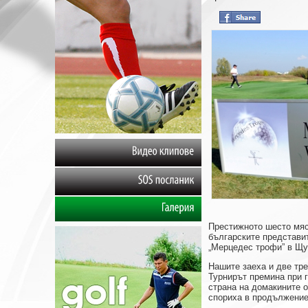
Видео
клипове
SOS
посланик
Галерия
Престижното шесто мяс
българските представи
„Мерцедес трофи” в Щу
Нашите заеха и две тр
Турнирът премина при г
страна на домакините 
спориха в продължение 