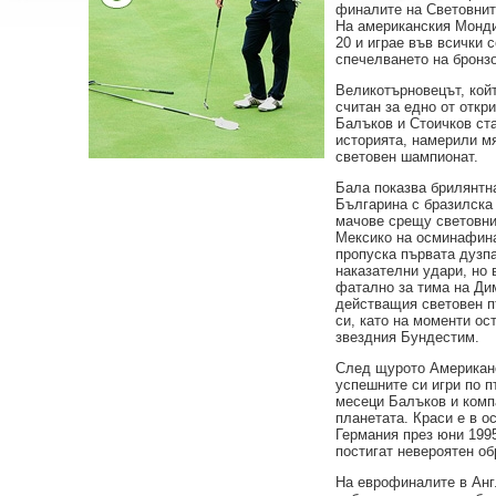
финалите на Световнит
На американския Монд
20 и играе във всички 
спечелването на бронз
Великотърновецът, койт
считан за едно от откр
Балъков и Стоичков ст
историята, намерили м
световен шампионат.
Бала показва брилянтна
Българина с бразилска 
мачове срещу световни
Мексико на осминафина
пропуска първата дузп
наказателни удари, но 
фатално за тима на Ди
действащия световен п
си, като на моменти ос
звездния Бундестим.
След щурото Американ
успешните си игри по п
месеци Балъков и комп
планетата. Краси е в о
Германия през юни 1995
постигат невероятен обр
На еврофиналите в Анг