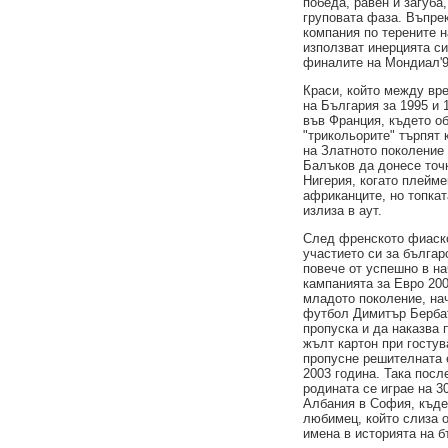
победа, равен и загуба
груповата фаза. Въпрек
компания по терените н
използват инерцията си
финалите на Мондиал'9
Краси, който между вр
на България за 1995 и 
във Франция, където о
"трикольорите" търпят 
на Златното поколение
Балъков да донесе точ
Нигерия, когато плейм
африканците, но топкат
излиза в аут.
След френското фиаск
участието си за българ
повече от успешно в на
кампанията за Евро 20
младото поколение, нач
футбол Димитър Бербат
пропуска и да наказва 
жълт картон при гостув
пропусне решителната 
2003 година. Така посл
родината се играе на 3
Албания в София, къде
любимец, който слиза о
имена в историята на 