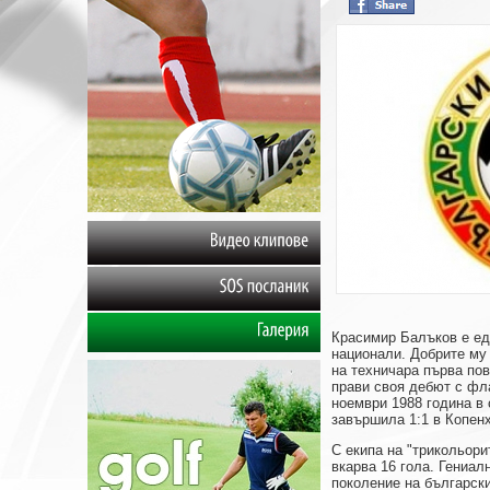
Видео
клипове
SOS
посланик
Красимир Балъков е ед
Галерия
национали. Добрите му 
на техничара първа по
прави своя дебют с фла
ноември 1988 година в
завършила 1:1 в Копенх
С екипа на "трикольори
вкарва 16 гола. Гениал
поколение на български