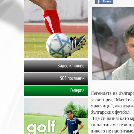
Видео
клипове
SOS
посланик
Легендата на българ
Галерия
заяви пред "Мач Теле
мравчици", ако държ
българския футбол.
"Ще си лазим като м
ги настигаме тези пр
никого не настигаме