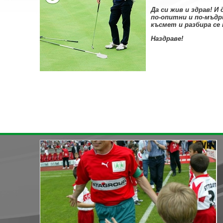
Да си жив и здрав! И
по-опитни и по-мъдр
късмет и разбира се
Наздраве!
« назад