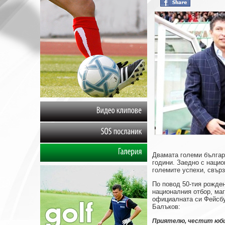
Видео
клипове
SOS
посланик
Двамата големи българ
Галерия
години. Заедно с нацио
големите успехи, свър
По повод 50-тия рожден
националния отбор, ма
официалната си Фейсбу
Балъков:
Приятелю, честит юби