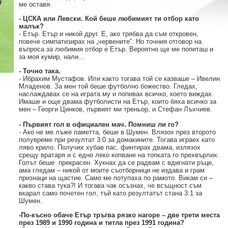
ме оставя.
- ЦСКА или Левски. Кой беше любимият ти отбор като
малък?
- Етър. Етър и никой друг. Е, ако трябва да съм откровен,
повече симпатизирах на „червените”. Но точния отговор на
въпроса за любимия отбор е Етър. Вероятно ще ме попиташ и
за моя кумир, нали...
- Точно така.
- Ибрахим Мустафов. Или както тогава той се казваше – Ивелин
Младенов. За мен той беше футболно божество. Гледах,
наслаждавах се на играта му и попивах всичко, което виждах.
Имаше и още двама футболисти на Етър, които бяха всичко за
мен – Георги Цинков, първият ми треньор, и Стефан Лъхчиев.
- Първият гол в официален мач. Помниш ли го?
- Ако не ме лъже паметта, беше в Шумен. Влязох през второто
полувреме при резултат 3:0 за домакините. Тогава играех като
ляво крило. Получих хубав пас, финтирах двама, излязох
срещу вратаря и с едно леко копване на топката го прехвърлих.
Голът беше прекрасен. Хукнах да се радвам с вдигнати ръце,
ама гледам – никой от моите съотборници не издава и грам
признаци на щастие. Само ме потупаха по рамото. Викам си –
какво става тука?! И тогава чак осъзнах, че всъщност съм
вкарал само почетен гол, тъй като резултатът стана 3:1 за
Шумен.
-По-късно обаче Етър тръгва рязко нагоре – две трети места
през 1989 и 1990 година и титла през 1991 година?