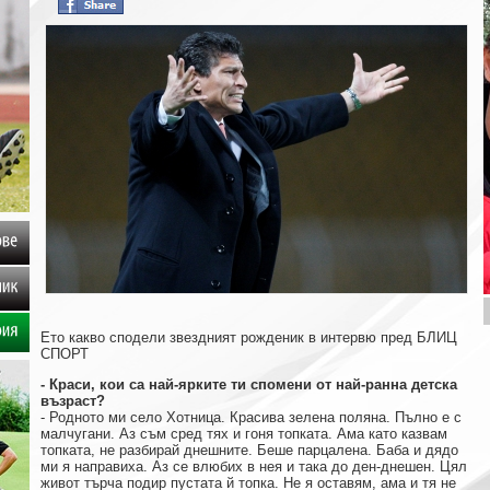
клипове
посланик
Ето какво сподели звездният рожденик в интервю пред БЛИЦ
Галерия
СПОРТ
- Краси, кои са най-ярките ти спомени от най-ранна детска
възраст?
- Родното ми село Хотница. Красива зелена поляна. Пълно е с
малчугани. Аз съм сред тях и гоня топката. Ама като казвам
топката, не разбирай днешните. Беше парцалена. Баба и дядо
ми я направиха. Аз се влюбих в нея и така до ден-днешен. Цял
живот търча подир пустата й топка. Не я оставям, ама и тя не