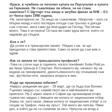
-Краси, в чужбина си печелил купата на Португалия и купата
на Германия. Не съжаляваш ли обаче, че не стана
шампион? С Щутгарт пък имаш и загубен финал за КНК – 0:1
от Челси през 1998 година.
-Не, категорично не. За нищо не съжалявам. Напротив – като се
обърна назад и като погледна откъде съм тръгнал и докъде
съм стигнал, мога само да благодаря на Господ. Постигнах
много. Това е истината! Остана ми само една мечта, която се
надявам да сбъдна.
-Коя е тя?
-Да успея и в треньорския занаят. Убеден съм, че ще
преодолея и това препятствие. Само се моля да съм жив и
здрав.
-Как се запали по треньорската професия?
-Това се случи още в годините, когато покойният Боби Робсън
ми беше треньор в Спортинг. Излъчването му, начинът му на
водене на тренировките, джентълменското му отношение към
нас, футболистите, запалиха искрата в мен.
-Къде ще празнуваш юбилея?
-Навръх рождения ми ден – 29 март, ще си бъда във Велико
Търново заедно със семейството ми и най-близките ми
приятели. На 2 април обаче в София ще организирам второ
тържество заедно с бившите ми колеги от националния отбор.
Знаеш ли, като казах „бивши колеги от националния отбор” и се
сещам за Трифон, лека му пръст. Той много ми липсва. Няма
ден, в който да не си спомням за него. Напусна ни млад и