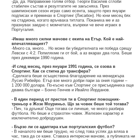
-Да, да. Направихме голям отбор. Георги Василев сглоби
стабилен състав и резултатите не закъсняха. През
шампионския сезон играх само есента, защото през януари
подписах и преминах в Спортинг (Лисабон). Но юни месец бях
на стадиона, когато връчваха титлата. Поканиха ме и аз
празнувах заедно с момчетата, въпреки че вече играех в
Португалия.
-Имаш много силни мачове с екипа на Етър. Кой е най-
впечатляващият?
-Много са, много... Но може би убедителната ни победа срещу
Левски с 4:2. Попиляхме ги от бой, а аз вкарах два гола. Беше
през декември 1990 година.
-И след месец, през януари 1991 година, се озова в
Спортинг. Как се стигна до трансфера?
-Сделката беше осъществена благодарение на мениджъра
Лусио Рибейро. Етър взе много добри пари за ония години –
1 200 000 долара. По-късно към Спортинг се присъединиха още
двама българи – Бончо Генчев и Ивайло Йорданов.
- В един период от престоя ти в Спортинг помощник-
треньор е Жозе Моуриньо. Що за човек беше той тогава?
- Пич, та дрънка! Още тогава си личеше, че много разбира
футбола. Но беше и страхотен човек. Железен характер и
изключително добродушен.
- Бързо ли се адаптира към португалския футбол?
- В началото ми беше трудно, но след това успях да вляза в
час, така да се каже. Ставаха интересни мачове, а публиката ни