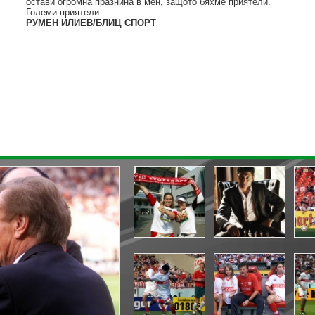
остави огромна празнина в мен, защото бяхме приятели.
Големи приятели...
РУМЕН ИЛИЕВ/БЛИЦ СПОРТ
« назад