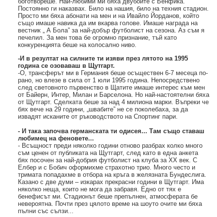
боготвореше. Най-любими ми бяха двубоите с Бенфика.
Постоянно ги наказвах. Било на нашия, било на техния стадион.
Просто ми бяха абонати на мен и на Ивайло Йорданов, който
също имаше навика да им вкарва голове. Имаше награда на
вестник „ А Бола” за най-добър футболист на сезона. Аз съм я
печелил. За мен това бе огромно признание, тъй като
конкуренцията беше на колосално ниво.
-И в резултат на силните ти изяви през лятото на 1995
година се озоваваш в Щутгарт.
-О, трансферът ми в Германия беше осъществен 6-7 месеца по-
рано, но влезе в сила от 1 юли 1995 година. Непосредствено
след световното първенство в Щатите имаше интерес към мен
от Байерн, Интер, Милан и Барселона. Но най-настоятелни бяха
от Щутгарт. Сделката беше за над 4 милиона марки. Въпреки че
бях вече на 29 години, „швабите” не се поколебаха, за да
извадят исканите от ръководството на Спортинг пари.
- И така започва германската ти одисея... Там също ставаш
любимец на феновете...
- Всъщност преди няколко години отново разбрах колко много
съм ценен от публиката на Щутгарт, след като в една анкета
бях посочен за най-добрия футболист на клуба за ХХ век. С
Елбер и с Бобич оформихме страхотно трио. Много често и
тримата попадахме в отбора на кръга в желязната Бундеслига.
Казано с две думи – изкарах прекрасни години в Щутгарт. Има
няколко неща, които не мога да забравя. Едно от тях е
бенефисът ми. Стадионът беше препълнен, атмосферата бе
невероятна. Почти през цялото време на шоуто очите ми бяха
пълни със сълзи...