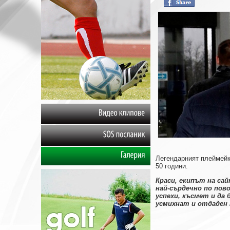
Видео
клипове
SOS
посланик
Легендарният плеймей
Галерия
50 години.
Краси, екипът на са
най-сърдечно по пов
успехи, късмет и да
усмихнат и отдаден