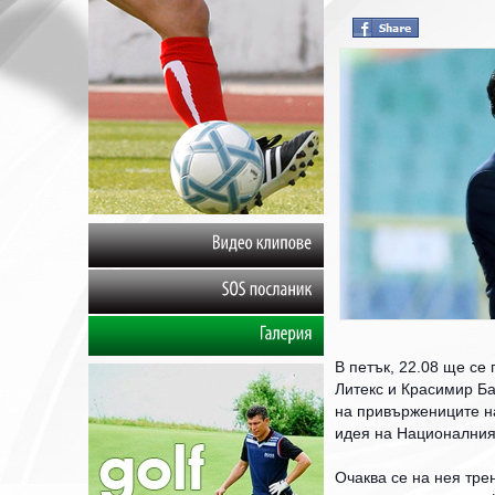
Видео
клипове
SOS
посланик
Галерия
В петък, 22.08 ще с
Литекс и Красимир Ба
на привържениците на
идея на Националния
Очаква се на нея тре